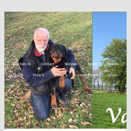
Wie ben ik
Contact
Nieuws
Teven
Reuen
Pups
Foto's
Video's
Gastenboek
Links