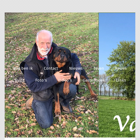
Wie ben ik
Contact
Nieuws
Teven
Reuen
Pups
Foto's
Video's
Gastenboek
Links