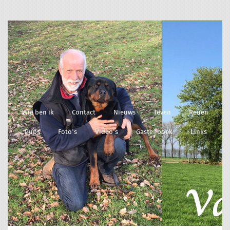
Wie ben ik
Contact
Nieuws
Teven
Reuen
Pups
Foto's
Video's
Gastenboek
Links