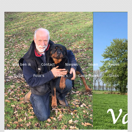
Wie ben ik
Contact
Nieuws
Teven
Reuen
Pups
Foto's
Video's
Gastenboek
Links