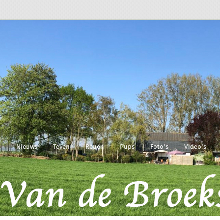
t
Nieuws
Teven
Reuen
Pups
Foto's
Video's