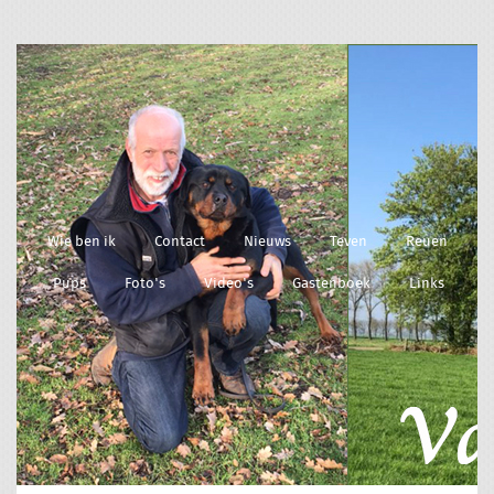
Wie ben ik
Contact
Nieuws
Teven
Reuen
Pups
Foto's
Video's
Gastenboek
Links